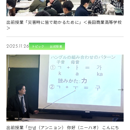
出前授業「災害時に皆で助かるために」＜長田商業高等学校
＞
2025.11.26
トピック
出前授業
→
出前授業「안녕（アンニョン） 你好（ニーハオ） こんにち