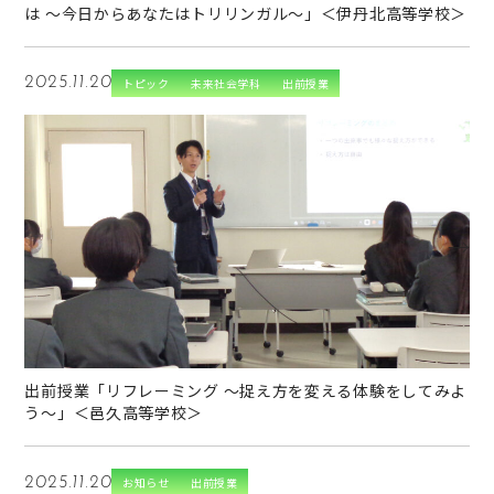
は ～今日からあなたはトリリンガル～」＜伊丹北高等学校＞
2025.11.20
トピック
未来社会学科
出前授業
→
出前授業「リフレーミング ～捉え方を変える体験をしてみよ
う～」＜邑久高等学校＞
2025.11.20
お知らせ
出前授業