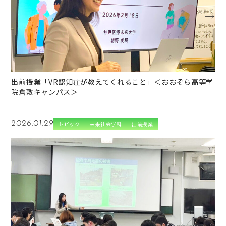
→
出前授業「VR認知症が教えてくれること」＜おおぞら高等学
院倉敷キャンパス＞
2026.01.29
トピック
未来社会学科
出前授業
→