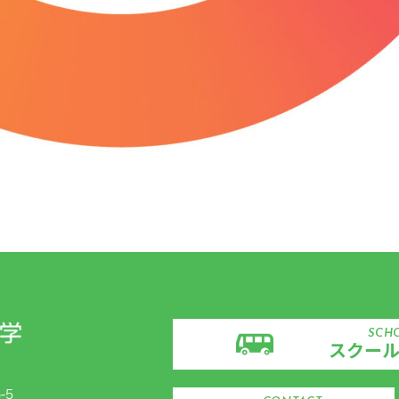
SCH
スクー
-5