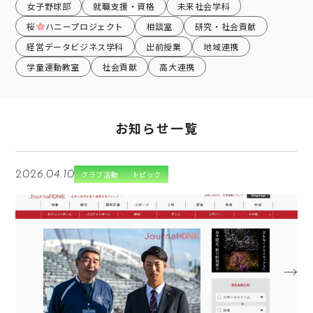
女子野球部
就職支援・資格
未来社会学科
桜
ハニープロジェクト
相談室
研究・社会貢献
経営データビジネス学科
出前授業
地域連携
学童運動教室
社会貢献
高大連携
お知らせ一覧
2026.04.10
クラブ活動
トピック
→