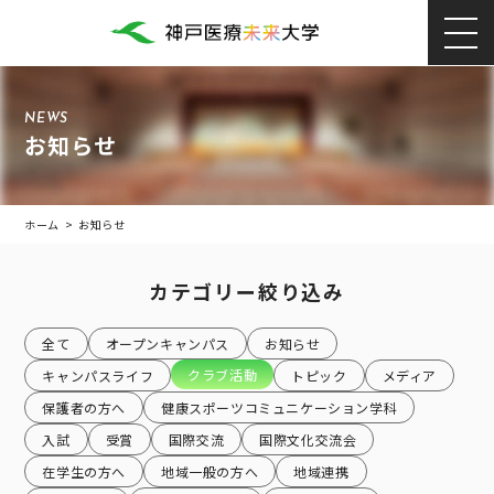
NEWS
お知らせ
ホーム
>
お知らせ
カテゴリー絞り込み
全て
オープンキャンパス
お知らせ
クラブ活動
キャンパスライフ
トピック
メディア
保護者の方へ
健康スポーツコミュニケーション学科
入試
受賞
国際交流
国際文化交流会
在学生の方へ
地域一般の方へ
地域連携