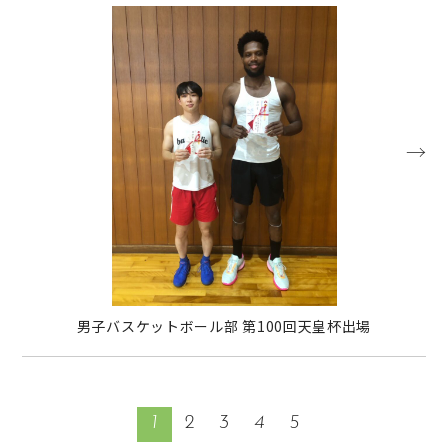
→
男子バスケットボール部 第100回天皇杯出場
1
2
3
4
5