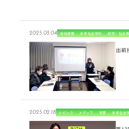
2025.03.04
地域連携
未来社会学科
研究・社会
出前
2025.02.18
トピック
メディア
受賞
未来社会