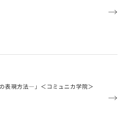
→
の表現方法―」＜コミュニカ学院＞
→