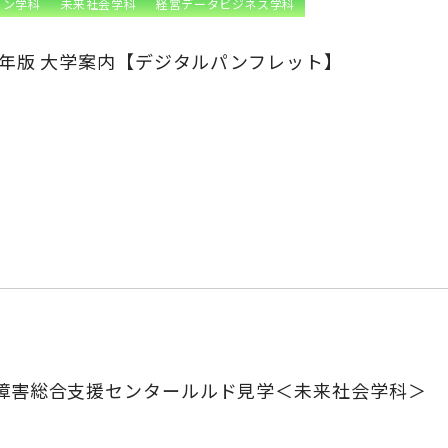
ョン学科
未来社会学科
経営データビジネス学科
25年版 大学案内【デジタルパンフレット】
障害総合支援センタールルド見学＜未来社会学科＞