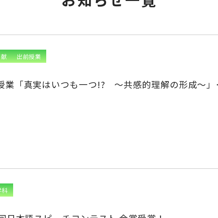
貢献
出前授業
授業「真実はいつも一つ!? ～共感的理解の形成～
学科