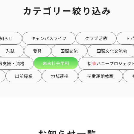
カテゴリー絞り込み
知らせ
キャンパスライフ
クラブ活動
ト
入試
受賞
国際交流
国際文化交流会
未来社会学科
職支援・資格
桜
ハニープロジェク
出前授業
地域連携
学童運動教室
お知らせ一覧