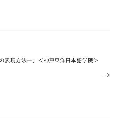
の表現方法―」＜神戸東洋日本語学院＞
→