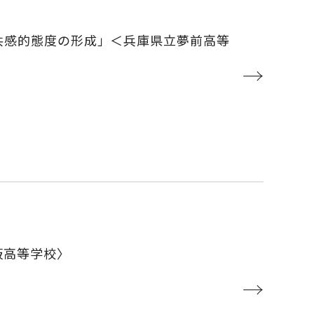
共感的態度の形成」＜兵庫県立夢前高等
→
阪高等学校〉
→