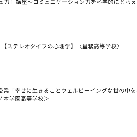
ュ力』講座～コミュニケーション力を科学的にとらえ
】・【ステレオタイプの心理学】〈星稜高等学校〉
授業「幸せに生きることウェルビーイングな世の中をめざ
ノ本学園高等学校＞