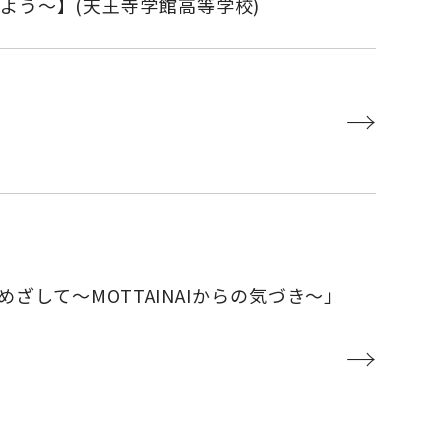
よう～】(天王寺学館高等学校)
→
して～MOTTAINAIからの気づき～」
→