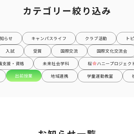
カテゴリー絞り込み
知らせ
キャンパスライフ
クラブ活動
ト
入試
受賞
国際交流
国際文化交流会
職支援・資格
未来社会学科
桜
ハニープロジェク
出前授業
地域連携
学童運動教室
お知らせ一覧