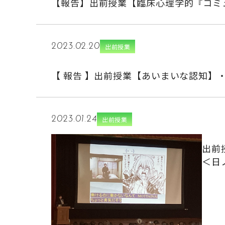
【報告】出前授業【臨床心理学的『コミ
2023.02.20
出前授業
【 報告 】出前授業【あいまいな認知
2023.01.24
出前授業
出前
＜日